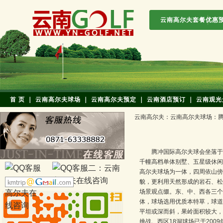
云南高尔夫套餐优惠
首 页
｜
云南高尔夫球场
｜
云南高尔夫预定
｜
云南酒店预订
｜
云南观光
云南高尔夫
：
云南高尔夫球场
：
腾冲国际高尔夫球会坐落于
千幢高档单体别墅、五星级休闲
高尔夫球场为一体，四周依山傍
貌，更利用天然形成的岩石、松
场景观点缀。东、中、西各三个
体，球场选用优质本特草，球道
平坦或深而斜，果岭面积较大，
挑战。西区18洞球场已于200