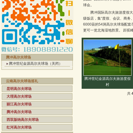
球会。
腾冲国际高尔夫旅游度假大
级饭店，集“度假、会议、商务、
6000亩的54洞高尔夫球场配
更可一览北海湿地胜景。 距驼
腾冲高尔夫球场
腾冲世纪金源高尔夫球场（关闭）
腾冲世纪金源高尔夫旅游度假
云南高尔夫球场巡礼
村
昆明高尔夫球场
共
大理高尔夫球场
丽江高尔夫球场
腾冲高尔夫球场
西双版纳高尔夫球场
红河高尔夫球场