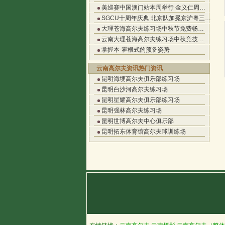
美巡赛中国澳门站本周举行 金义仁周…
SGCU十周年庆典 北京队加冕京沪粤三…
大理苍海高尔夫练习场中秋节免费畅…
云南大理苍海高尔夫练习场中秋竞技…
掌握本-霍根式的预备姿势
云南高尔夫资讯热门资讯
昆明海埂高尔夫俱乐部练习场
昆明白沙河高尔夫练习场
昆明星耀高尔夫俱乐部练习场
昆明强林高尔夫练习场
昆明世博高尔夫中心俱乐部
昆明拓东体育馆高尔夫球训练场