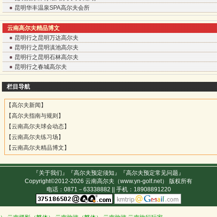
昆明华丰温泉SPA高尔夫会所
云南高尔夫精品博文
昆明行之昆明万达高尔夫
昆明行之昆明滇池高尔夫
昆明行之昆明石林高尔夫
昆明行之春城高尔夫
栏目导航
【
高尔夫新闻
】
【
高尔夫指南与规则
】
【
云南高尔夫球会动态
】
【
云南高尔夫练习场
】
【
云南高尔夫精品博文
】
『
关于我们
』『
高尔夫预定须知
』『
高尔夫预定常见问题
』
Copyright©2012-2026
云南高尔夫
（
www.yn-golf.net
） 版权所有
电话：0871－63338882 || 手机：18908891220