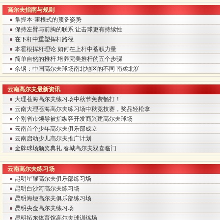
高尔夫指南与规则
掌握本-霍根式的预备姿势
保持左臂与前胸的联系 让击球更有持续性
在下杆中重塑挥杆路径
本霍根挥杆理论 如何在上杆中蓄积力量
简单自然的推杆 培养完美推杆的五个步骤
余钢：中国高尔夫球场南北地区的不同 南柔北犷
云南高尔夫最新资讯
大理苍海高尔夫练习场中秋节免费畅打！
云南大理苍海高尔夫练习场中秋竞技赛，奖品轻松拿
个别省市领导被指纵容开发商兴建高尔夫球场
云南首个少年高尔夫俱乐部成立
云南启动少儿高尔夫推广计划
金牌球场颁奖典礼 春城高尔夫双喜临门
云南高尔夫练习场
昆明星耀高尔夫俱乐部练习场
昆明白沙河高尔夫练习场
昆明海埂高尔夫俱乐部练习场
昆明央金高尔夫练习场
昆明拓东体育馆高尔夫球训练场