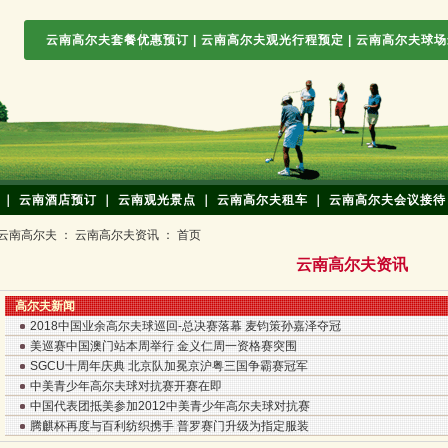
云南高尔夫套餐优惠预订
|
云南高尔夫观光行程预定
|
云南高尔夫球场
｜
云南酒店预订
｜
云南观光景点
｜
云南高尔夫租车
｜
云南高尔夫会议接待
云南高尔夫
：
云南高尔夫资讯
： 首页
云南高尔夫资讯
高尔夫新闻
2018中国业余高尔夫球巡回-总决赛落幕 麦钧策孙嘉泽夺冠
美巡赛中国澳门站本周举行 金义仁周一资格赛突围
SGCU十周年庆典 北京队加冕京沪粤三国争霸赛冠军
中美青少年高尔夫球对抗赛开赛在即
中国代表团抵美参加2012中美青少年高尔夫球对抗赛
腾麒杯再度与百利纺织携手 普罗赛门升级为指定服装