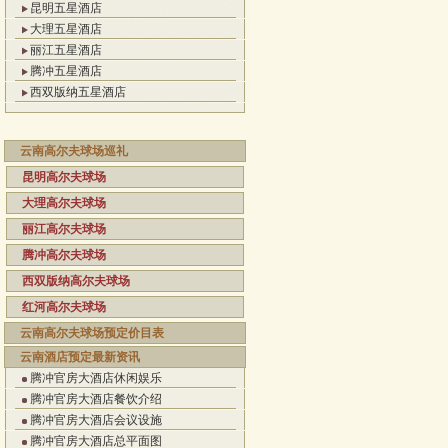
昆明五星酒店
大理五星酒店
丽江五星酒店
腾冲五星酒店
西双版纳五星酒店
云南高尔夫球场巡礼
昆明高尔夫球场
大理高尔夫球场
丽江高尔夫球场
腾冲高尔夫球场
西双版纳高尔夫球场
红河高尔夫球场
云南高尔夫球场预定价目表
云南酒店预定最新资讯
腾冲官房大酒店休闲娱乐
腾冲官房大酒店餐饮介绍
腾冲官房大酒店会议设施
腾冲官房大酒店总平面图