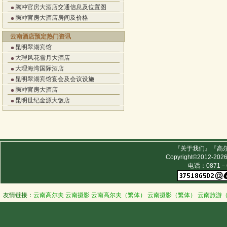
腾冲官房大酒店交通信息及位置图
腾冲官房大酒店房间及价格
云南酒店预定热门资讯
昆明翠湖宾馆
大理风花雪月大酒店
大理海湾国际酒店
昆明翠湖宾馆宴会及会议设施
腾冲官房大酒店
昆明世纪金源大饭店
『
关于我们
』『
高
Copyright©2012-202
电话：0871－63
友情链接：
云南高尔夫
云南摄影
云南高尔夫（繁体）
云南摄影（繁体）
云南旅游