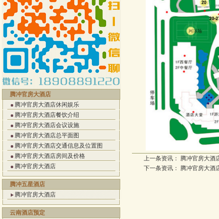
腾冲官房大酒店
腾冲官房大酒店休闲娱乐
腾冲官房大酒店餐饮介绍
腾冲官房大酒店会议设施
腾冲官房大酒店总平面图
腾冲官房大酒店交通信息及位置图
腾冲官房大酒店房间及价格
上一条资讯：
腾冲官房大酒
腾冲官房大酒店
下一条资讯：
腾冲官房大酒
腾冲五星酒店
腾冲官房大酒店
云南酒店预定