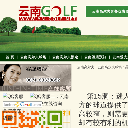
云南高尔夫套餐优惠
首 页
｜
云南高尔夫球场
｜
云南高尔夫预定
｜
云南酒店预订
｜
云南观光
云南高尔夫
：
云南高尔夫球场
：
第15洞：迷
方的球道提供
高较窄，则需
却有较有利的