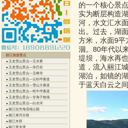
的一个核心景
实为断层构造
河，水文汇水面
出。过去，湖面
方米，水面9平
涸。80年代以
丽江旅游景点
堤坝，海水再
玉龙雪山景点—玉水寨
道，流入丽江
玉龙雪山景点—东巴谷
玉龙雪山景点—玉峰寺
湖泊，如镜的
玉龙雪山景点—云杉坪索道
于蓝天白云之
玉龙雪山景点—雪山大索道
玉龙雪山景点—牦牛坪索道
玉龙雪山景点—甘海子牧场
玉龙雪山景点—白水河
丽江拉市海湿地公园
丽江束河古镇
丽江木府
丽江黑龙潭