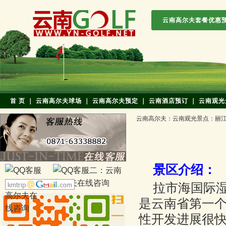
云南高尔夫套餐优惠
首 页
｜
云南高尔夫球场
｜
云南高尔夫预定
｜
云南酒店预订
｜
云南观光
云南高尔夫
：
云南观光景点
：
丽
景区介绍：
拉市海国际
是云南省第一个
性开发进展很