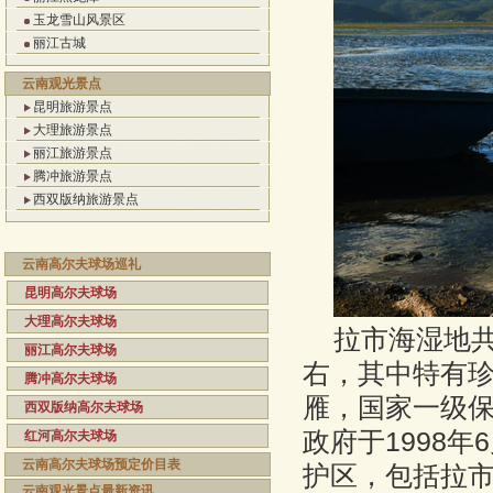
玉龙雪山风景区
丽江古城
云南观光景点
昆明旅游景点
大理旅游景点
丽江旅游景点
腾冲旅游景点
西双版纳旅游景点
云南高尔夫球场巡礼
昆明高尔夫球场
大理高尔夫球场
拉市海湿地共
丽江高尔夫球场
右，其中特有珍
腾冲高尔夫球场
雁，国家一级
西双版纳高尔夫球场
政府于1998
红河高尔夫球场
云南高尔夫球场预定价目表
护区，包括拉市
云南观光景点最新资讯