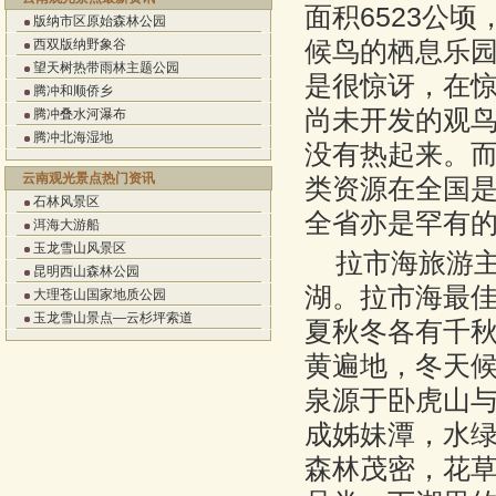
面积6523公
版纳市区原始森林公园
候鸟的栖息乐
西双版纳野象谷
望天树热带雨林主题公园
是很惊讶，在
腾冲和顺侨乡
尚未开发的观
腾冲叠水河瀑布
腾冲北海湿地
没有热起来。
云南观光景点热门资讯
类资源在全国
石林风景区
全省亦是罕有
洱海大游船
玉龙雪山风景区
拉市海旅游
昆明西山森林公园
湖。拉市海最
大理苍山国家地质公园
玉龙雪山景点—云杉坪索道
夏秋冬各有千
黄遍地，冬天
泉源于卧虎山
成姊妹潭，水绿
森林茂密，花草