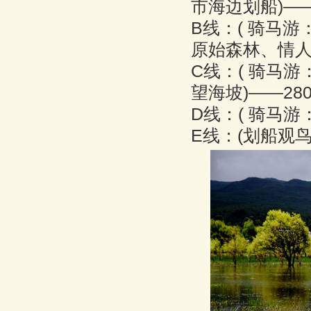
市海边划船)——
B线：( 骑马
原始森林、情人
C线：( 骑马
望海坡)——28
D线：( 骑马游
E线：(划船观鸟